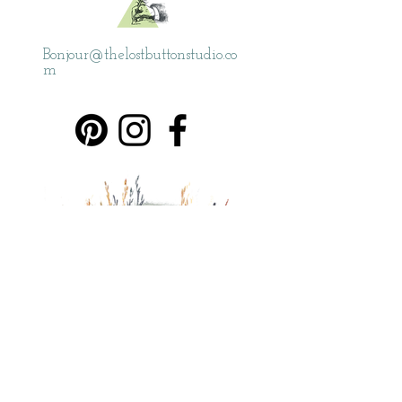
Bonjour@thelostbuttonstudio.co
m